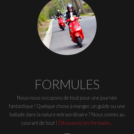
FORMULES
Nous nous occupons de tout pour une journée
fantastique ! Quelque chose à manger, un guide ou une
ballade dans la nature extraordinaire ? Nous somes au
courant de tout !
Découvrez les formules...