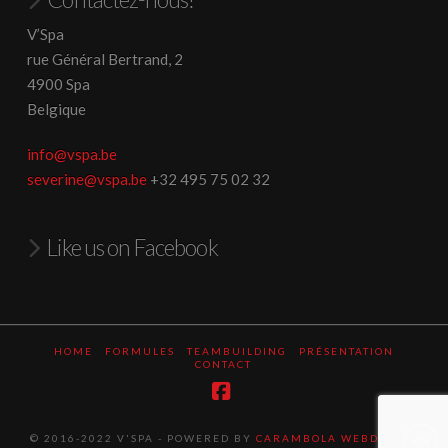
V’Spa
rue Général Bertrand, 2
4900 Spa
Belgique
info@vspa.be
severine@vspa.be
+32 495 75 02 32
Like us on Facebook
HOME
FORMULES
TEAMBUILDING
PRÉSENTATION
CONTACT
Facebook
© 2016-2022 V'SPA - POWERED BY
CARAMBOLA WEBDESIGN